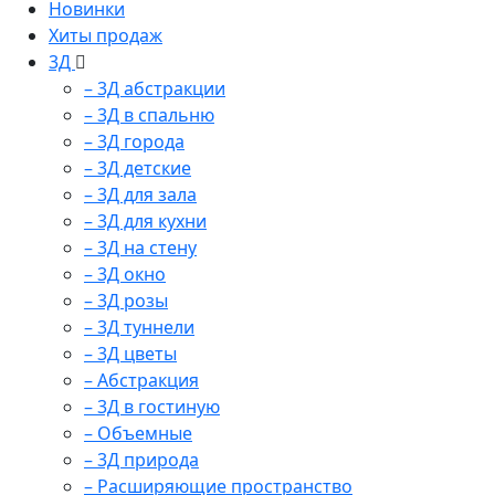
Новинки
Хиты продаж
3Д
– 3Д абстракции
– 3Д в спальню
– 3Д города
– 3Д детские
– 3Д для зала
– 3Д для кухни
– 3Д на стену
– 3Д окно
– 3Д розы
– 3Д туннели
– 3Д цветы
– Абстракция
– 3Д в гостиную
– Объемные
– 3Д природа
– Расширяющие пространство