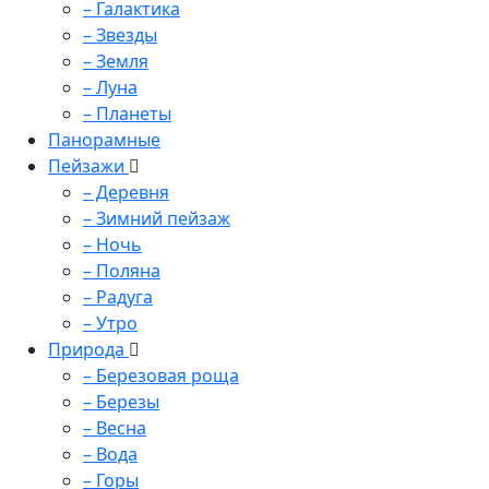
– Галактика
– Звезды
– Земля
– Луна
– Планеты
Панорамные
Пейзажи
– Деревня
– Зимний пейзаж
– Ночь
– Поляна
– Радуга
– Утро
Природа
– Березовая роща
– Березы
– Весна
– Вода
– Горы