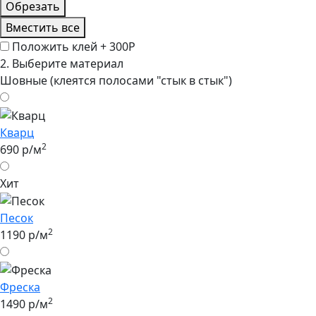
Обрезать
Вместить все
Положить клей +
300Р
2.
Выберите материал
Шовные (клеятся полосами "стык в стык")
Кварц
2
690 р/м
Хит
Песок
2
1190 р/м
Фреска
2
1490 р/м