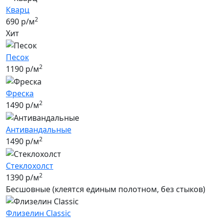
Кварц
2
690 р/м
Хит
Песок
2
1190 р/м
Фреска
2
1490 р/м
Антивандальные
2
1490 р/м
Стеклохолст
2
1390 р/м
Бесшовные (клеятся единым полотном, без стыков)
Флизелин Classic