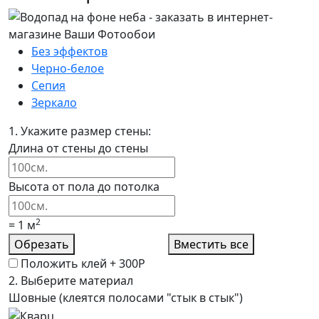
Без эффектов
Черно-белое
Сепия
Зеркало
1.
Укажите размер стены:
Длина от стены до стены
Высота от пола до потолка
2
=
1
м
Обрезать
Вместить все
Положить клей +
300Р
2.
Выберите материал
Шовные (клеятся полосами "стык в стык")