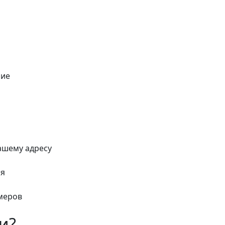
ние
ашему адресу
ия
меров
и?