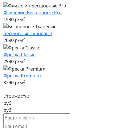
Флизелин Бесшовные Pro
2
1590 р/м
Бесшовные Tканевые
2
2090 р/м
Фреска Classic
2
2990 р/м
Фреска Premium
2
3290 р/м
Стоимость:
руб.
руб.