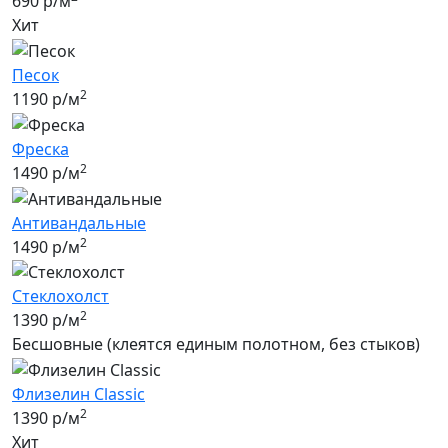
690 р/м
Хит
Песок
2
1190 р/м
Фреска
2
1490 р/м
Антивандальные
2
1490 р/м
Стеклохолст
2
1390 р/м
Бесшовные (клеятся единым полотном, без стыков)
Флизелин Classic
2
1390 р/м
Хит