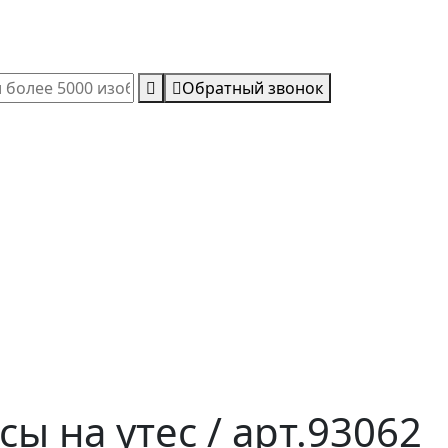
Обратный звонок
ы на утес / арт.93062