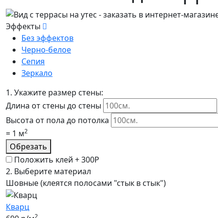
Эффекты
Без эффектов
Черно-белое
Сепия
Зеркало
1.
Укажите размер стены:
Длина от стены до стены
Высота от пола до потолка
2
=
1
м
Обрезать
Положить клей +
300Р
2.
Выберите материал
Шовные (клеятся полосами "стык в стык")
Кварц
2