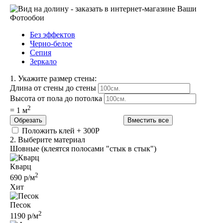
Без эффектов
Черно-белое
Сепия
Зеркало
1.
Укажите размер стены:
Длина от стены до стены
Высота от пола до потолка
2
=
1
м
Обрезать
Вместить все
Положить клей +
300Р
2.
Выберите материал
Шовные (клеятся полосами "стык в стык")
Кварц
2
690 р/м
Хит
Песок
2
1190 р/м