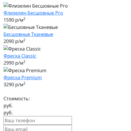
Флизелин Бесшовные Pro
2
1590 р/м
Бесшовные Tканевые
2
2090 р/м
Фреска Classic
2
2990 р/м
Фреска Premium
2
3290 р/м
Стоимость:
руб.
руб.