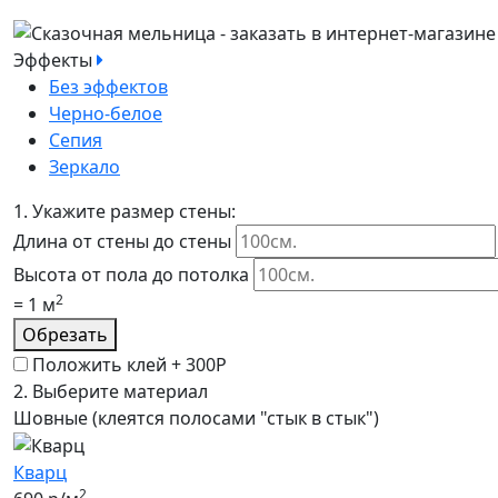
Эффекты
Без эффектов
Черно-белое
Сепия
Зеркало
1.
Укажите размер стены:
Длина от стены до стены
Высота от пола до потолка
2
=
1
м
Обрезать
Положить клей +
300Р
2.
Выберите материал
Шовные (клеятся полосами "стык в стык")
Кварц
2