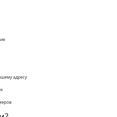
ние
ашему адресу
ия
меров
и?