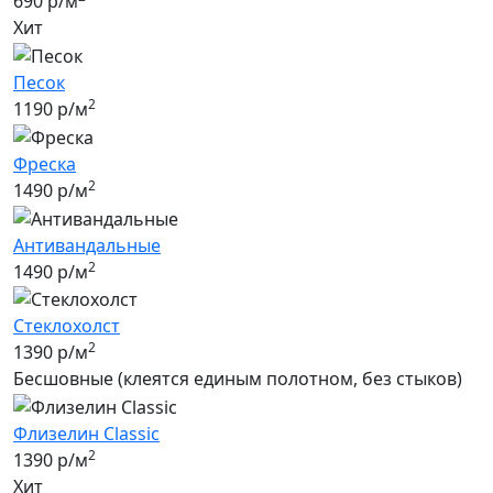
690 р/м
Хит
Песок
2
1190 р/м
Фреска
2
1490 р/м
Антивандальные
2
1490 р/м
Стеклохолст
2
1390 р/м
Бесшовные (клеятся единым полотном, без стыков)
Флизелин Classic
2
1390 р/м
Хит