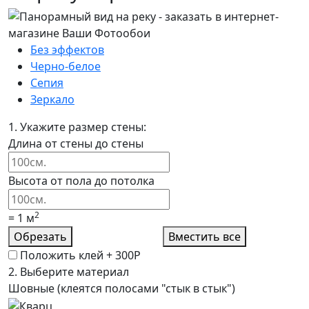
Без эффектов
Черно-белое
Сепия
Зеркало
1.
Укажите размер стены:
Длина от стены до стены
Высота от пола до потолка
2
=
1
м
Обрезать
Вместить все
Положить клей +
300Р
2.
Выберите материал
Шовные (клеятся полосами "стык в стык")