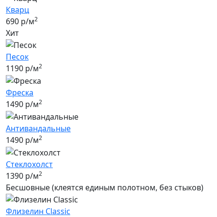
Кварц
2
690 р/м
Хит
Песок
2
1190 р/м
Фреска
2
1490 р/м
Антивандальные
2
1490 р/м
Стеклохолст
2
1390 р/м
Бесшовные (клеятся единым полотном, без стыков)
Флизелин Classic