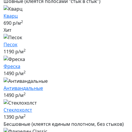
Шовные (клеятся полосами "стык в стык")
Кварц
2
690 р/м
Хит
Песок
2
1190 р/м
Фреска
2
1490 р/м
Антивандальные
2
1490 р/м
Стеклохолст
2
1390 р/м
Бесшовные (клеятся единым полотном, без стыков)