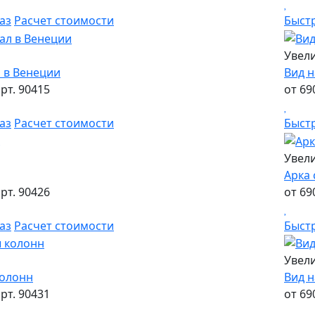
аз
Расчет стоимости
Быст
Увел
л в Венеции
Вид н
рт. 90415
от 69
аз
Расчет стоимости
Быст
Увел
Арка 
рт. 90426
от 69
аз
Расчет стоимости
Быст
Увел
колонн
Вид н
рт. 90431
от 69