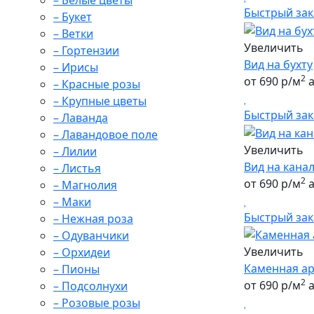
– Белые цветы
Быстрый зак
– Букет
– Ветки
Увеличить
– Гортензии
Вид на бухту
– Ирисы
2
от 690 р/м
а
– Красные розы
– Крупные цветы
Быстрый зак
– Лаванда
– Лавандовое поле
Увеличить
– Лилии
Вид на кана
– Листья
2
от 690 р/м
а
– Магнолия
– Маки
Быстрый зак
– Нежная роза
– Одуванчики
Увеличить
– Орхидеи
Каменная ар
– Пионы
2
от 690 р/м
а
– Подсолнухи
– Розовые розы