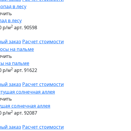
ичить
ад в лесу
2
0 р/м
арт. 90598
рый заказ
Расчет стоимости
ичить
сы на пальме
2
0 р/м
арт. 91622
рый заказ
Расчет стоимости
ичить
ущая солнечная аллея
2
0 р/м
арт. 92087
рый заказ
Расчет стоимости