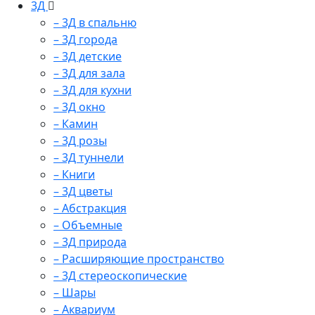
3Д
– 3Д в спальню
– 3Д города
– 3Д детские
– 3Д для зала
– 3Д для кухни
– 3Д окно
– Камин
– 3Д розы
– 3Д туннели
– Книги
– 3Д цветы
– Абстракция
– Объемные
– 3Д природа
– Расширяющие пространство
– 3Д стереоскопические
– Шары
– Аквариум