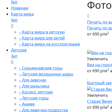
Фот
Хит
Новинки
Карта мира
Хит
Печать по 
Печать по 
– Карта мира в детскую
2
от 690 р/м
– Карта мира для детей
– Карта мира на русском языке
Детские
Хит
Увеличить
Вид на город
– Скандинавские горы
2
от 690 р/м
а
– Детские воздушные шары
– Для девочек
Быстрый зак
– Для мальчика
– Космос детские
Увеличить
– Детские горы
Старая Вене
– Аниме
2
от 690 р/м
а
– Для девочки подростка