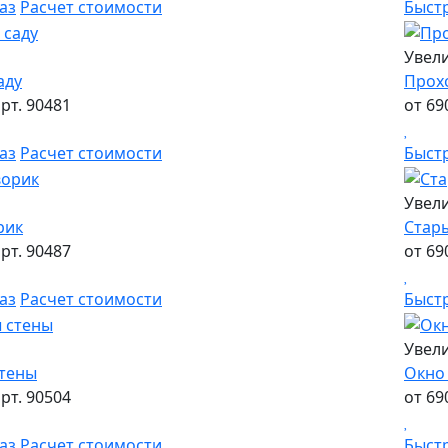
аз
Расчет стоимости
Быст
Увел
аду
Прохо
рт. 90481
от 69
аз
Расчет стоимости
Быст
Увел
рик
Стар
рт. 90487
от 69
аз
Расчет стоимости
Быст
Увел
стены
Окно 
рт. 90504
от 69
аз
Расчет стоимости
Быст