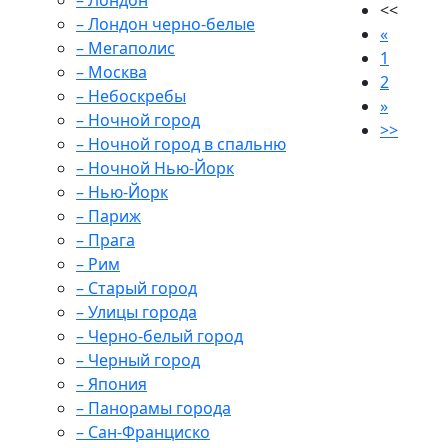
– Лондон
<<
– Лондон черно-белые
«
– Мегаполис
1
– Москва
2
– Небоскребы
»
– Ночной город
>>
– Ночной город в спальню
– Ночной Нью-Йорк
– Нью-Йорк
– Париж
– Прага
– Рим
– Старый город
– Улицы города
– Черно-белый город
– Черный город
– Япония
– Панорамы города
– Сан-Франциско