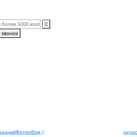
 звонок
Фотообои
ражений
катал