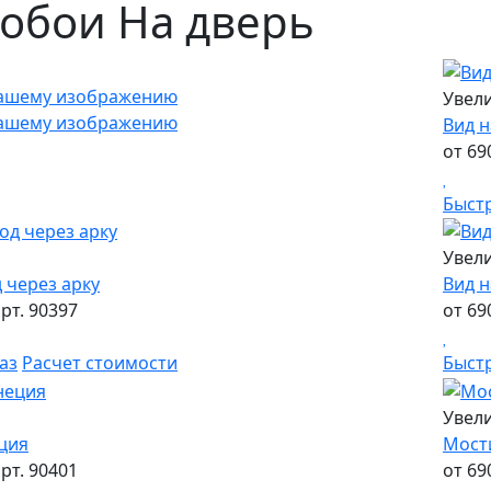
ообои
На дверь
вашему изображению
Увел
вашему изображению
Вид н
от 69
Быст
Увел
 через арку
Вид н
рт. 90397
от 69
аз
Расчет стоимости
Быст
Увел
ция
Мости
рт. 90401
от 69