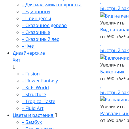
– Для мальчика подростка
Быстрый зак
– Единороги
– Принцессы
Увеличить
– Сказочное дерево
Вид на кана
– Сказочные
2
от 690 р/м
а
– Сказочный лес
– Феи
Быстрый зак
Дизайнерские
Хит
Увеличить
Балкончик
– Fusion
2
от 690 р/м
а
– Flower Fantasy
– Kids World
Быстрый зак
– Structure
– Tropical Taste
Увеличить
– Fluid Art
Развалины 
Цветы и растения
2
от 690 р/м
а
– Бамбук