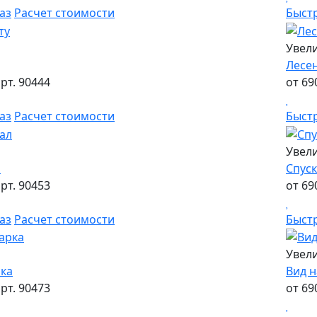
аз
Расчет стоимости
Быст
Увел
Лесен
рт. 90444
от 69
аз
Расчет стоимости
Быст
Увел
л
Спуск
рт. 90453
от 69
аз
Расчет стоимости
Быст
Увел
ка
Вид н
рт. 90473
от 69