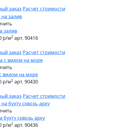
рый заказ
Расчет стоимости
ичить
а залив
2
0 р/м
арт. 90416
рый заказ
Расчет стоимости
ичить
с видом на море
2
0 р/м
арт. 90430
рый заказ
Расчет стоимости
ичить
а бухту сквозь арку
2
0 р/м
арт. 90436