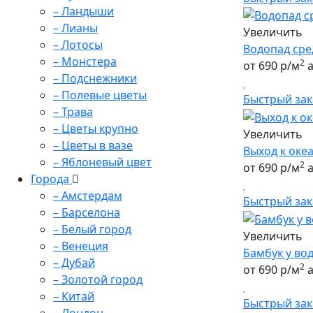
– Ландыши
– Лианы
Увеличить
– Лотосы
Водопад сре
– Монстера
2
от 690 р/м
а
– Подснежники
– Полевые цветы
Быстрый зак
– Трава
– Цветы крупно
Увеличить
– Цветы в вазе
Выход к оке
– Яблоневый цвет
2
от 690 р/м
а
Города
– Амстердам
Быстрый зак
– Барселона
– Белый город
Увеличить
– Венеция
Бамбук у во
– Дубай
2
от 690 р/м
а
– Золотой город
– Китай
Быстрый зак