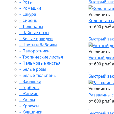
Быстрый зак
– Розы
– Ромашки
– Сакура
Увеличить
– Сирень
Колонны в с
2
– Тюльпаны
от 690 р/м
а
– Чайные розы
– Белые орхидеи
Быстрый зак
– Цветы и бабочки
– Папоротники
Увеличить
– Тропические листья
Уютный дво
– Пальмовые листья
2
от 690 р/м
а
– Белые розы
– Белые тюльпаны
Быстрый зак
– Васильки
– Герберы
Увеличить
– Жасмин
Развалины 
– Каллы
2
от 690 р/м
а
– Крокусы
– Кувшинки
Быстрый зак