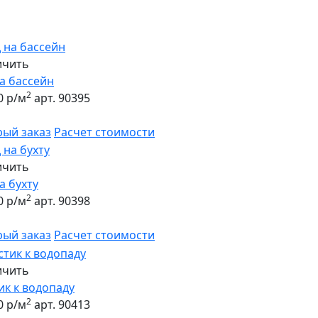
ичить
а бассейн
2
0 р/м
арт. 90395
рый заказ
Расчет стоимости
ичить
а бухту
2
0 р/м
арт. 90398
рый заказ
Расчет стоимости
ичить
к к водопаду
2
0 р/м
арт. 90413