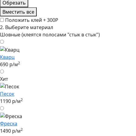
Обрезать
Вместить все
Положить клей +
300Р
2.
Выберите материал
Шовные (клеятся полосами "стык в стык")
Кварц
2
690 р/м
Хит
Песок
2
1190 р/м
Фреска
2
1490 р/м