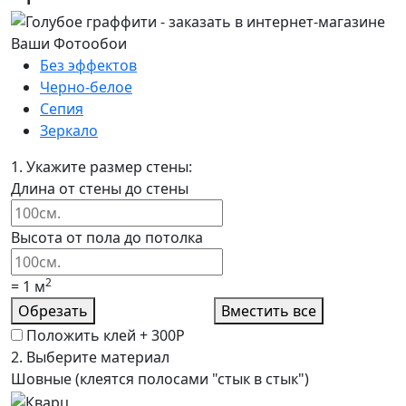
Без эффектов
Черно-белое
Сепия
Зеркало
1.
Укажите размер стены:
Длина от стены до стены
Высота от пола до потолка
2
=
1
м
Обрезать
Вместить все
Положить клей +
300Р
2.
Выберите материал
Шовные (клеятся полосами "стык в стык")