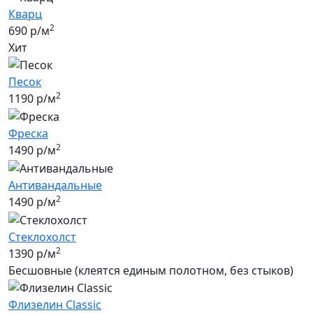
Кварц
2
690 р/м
Хит
Песок
2
1190 р/м
Фреска
2
1490 р/м
Антивандальные
2
1490 р/м
Стеклохолст
2
1390 р/м
Бесшовные (клеятся единым полотном, без стыков)
Флизелин Classic