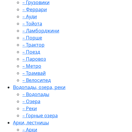
– Грузовики
– Феррари
– Ауди
– Тойота
– Ламборджини
– Порше
– Трактор
– Поезд
– Паровоз
– Метро
– Трамвай
– Велосипед
Водопады, озера, реки
– Водопады
– Озера
– Реки
– Горные озера
Арки, лестницы
– Арки