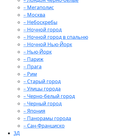
– Лондон черно-белые
– Мегаполис
– Москва
– Небоскребы
– Ночной город
– Ночной город в спальню
– Ночной Нью-Йорк
– Нью-Йорк
– Париж
– Прага
– Рим
– Старый город
– Улицы города
– Черно-белый город
– Черный город
– Япония
– Панорамы города
– Сан-Франциско
3Д