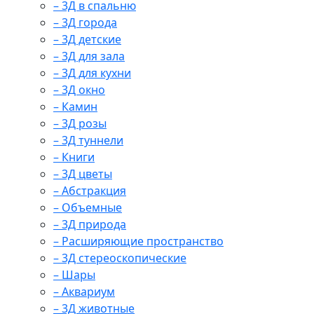
– 3Д в спальню
– 3Д города
– 3Д детские
– 3Д для зала
– 3Д для кухни
– 3Д окно
– Камин
– 3Д розы
– 3Д туннели
– Книги
– 3Д цветы
– Абстракция
– Объемные
– 3Д природа
– Расширяющие пространство
– 3Д стереоскопические
– Шары
– Аквариум
– 3Д животные