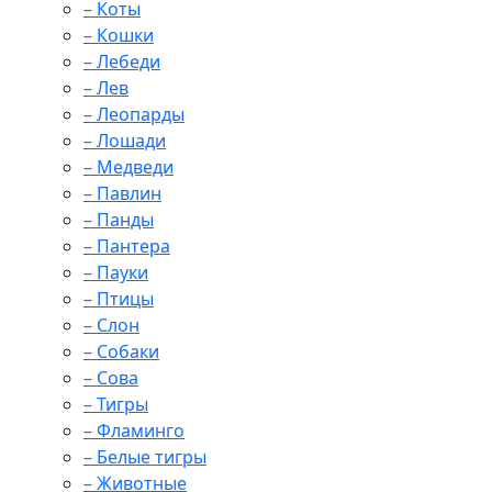
– Коты
– Кошки
– Лебеди
– Лев
– Леопарды
– Лошади
– Медведи
– Павлин
– Панды
– Пантера
– Пауки
– Птицы
– Слон
– Собаки
– Сова
– Тигры
– Фламинго
– Белые тигры
– Животные