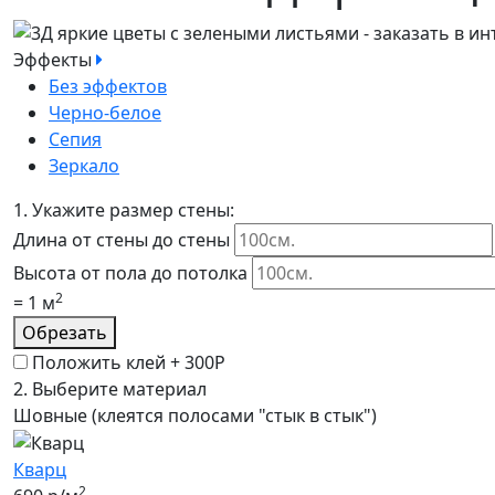
Эффекты
Без эффектов
Черно-белое
Сепия
Зеркало
1.
Укажите размер стены:
Длина от стены до стены
Высота от пола до потолка
2
=
1
м
Обрезать
Положить клей +
300Р
2.
Выберите материал
Шовные (клеятся полосами "стык в стык")
Кварц
2