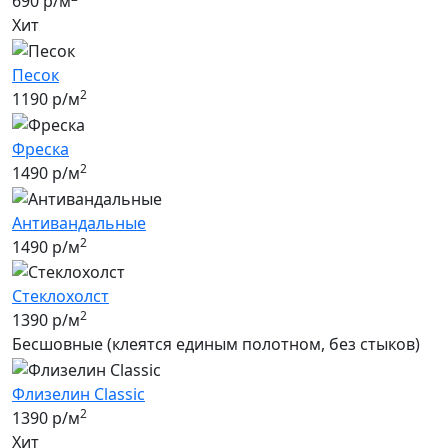
690 р/м
Хит
Песок
2
1190 р/м
Фреска
2
1490 р/м
Антивандальные
2
1490 р/м
Стеклохолст
2
1390 р/м
Бесшовные (клеятся единым полотном, без стыков)
Флизелин Classic
2
1390 р/м
Хит