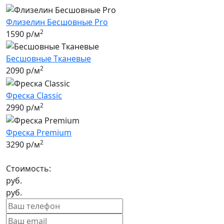
Флизелин Бесшовные Pro
2
1590 р/м
Бесшовные Tканевые
2
2090 р/м
Фреска Classic
2
2990 р/м
Фреска Premium
2
3290 р/м
Стоимость:
руб.
руб.