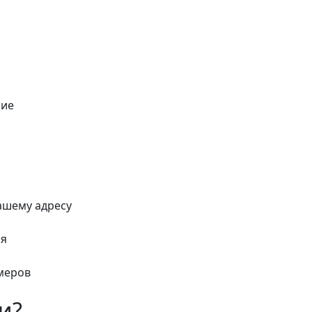
ние
ашему адресу
ия
меров
и?